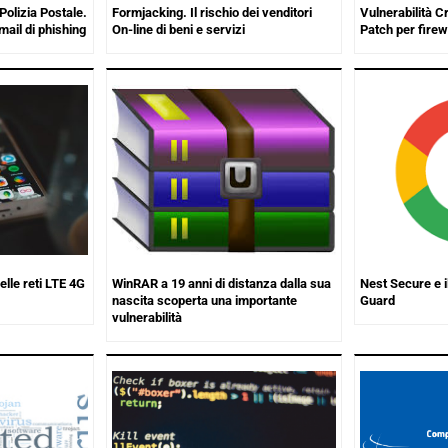
Polizia Postale.
Formjacking. Il rischio dei venditori
Vulnerabilità Cr
mail di phishing
On-line di beni e servizi
Patch per firew
elle reti LTE 4G
WinRAR a 19 anni di distanza dalla sua
Nest Secure e i
nascita scoperta una importante
Guard
vulnerabilità