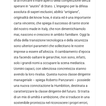
di affrontare il mare aperto della competizione senza
sperare in “aiutini” di Stato. L’impegno per la difesa
assoluta di saperi esclusivi, abilità “artigiane”,
originalità dei know how, è stata ed è una importante
carta vincente, che spiega il successo di tante storie
del nostro made in Italy, che non dimentichiamolo
mai, nascono e crescono in ambito familiare. Oggi la
sfida della transizione tecnologica e della sicurezza
sono ulteriori parametri che sollecitano le nostre
imprese a essere all’altezza. Il cambiamento d’epoca
sta facendo saltare le gerarchie, non sono, infatti,
solo i grandi nomi a occupare la scena mediatica.
Uomini capaci, con silenziosa concretezza stanno
avendo la loro rivalsa. Questa nuova classe dirigente
manageriale – spiega Roberto Panzarani – possiede
una nuova connotazione la Humbition, destinata a
caratterizzare la classe dirigente del futuro. Si tratta
di un mix di umiltà e ambizione, che si traduce in una
sostenibile prontezza nel riconoscere i propri errori,