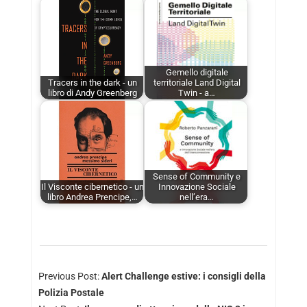
Gemello digitale
Tracers in the dark - un
territoriale Land Digital
libro di Andy Greenberg
Twin - a…
Sense of Community e
Il Visconte cibernetico - un
Innovazione Sociale
libro Andrea Prencipe,…
nell’era…
Previous Post:
Alert Challenge estive: i consigli della
Polizia Postale