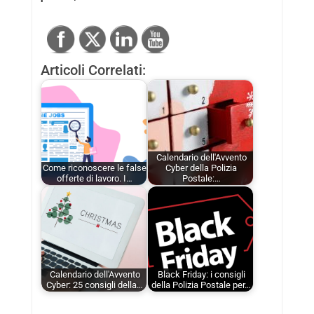
Articoli Correlati:
Calendario dell'Avvento
Come riconoscere le false
Cyber della Polizia
offerte di lavoro. I…
Postale:…
Calendario dell'Avvento
Black Friday: i consigli
Cyber: 25 consigli della…
della Polizia Postale per…