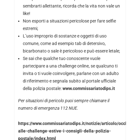
sembrarti allettante, ricorda che la vita non vale un
like!
Non esporti a situazioni pericolose per fare selfie
estremi;
L’uso improprio di sostanze e oggetti di uso
comune, come ad esempio tab di detersivo,
bicarbonato o sale è pericoloso e può essere letale;
Se sai che qualche tuo conoscente vuole
partecipare a una challenge online, se qualcuno ti
invita o ti vuole coinvolgere, parlane con un adulto
di riferimento e segnala subito al portale ufficiale
della polizia postale:
www.commissariatodips.it
Per situazioni di pericolo puoi sempre chiamare il
numero di emergenza 112 NUE.
https://www.commissariatodips.it/notizie/articolo/occhio-
alle-challenge-estive-i-consigli-della-polizia-
postale/index.html