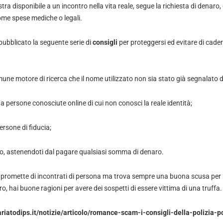
ra disponibile a un incontro nella vita reale, segue la richiesta di denaro,
ome spese mediche o legali.
ubblicato la seguente serie di
consigli
per proteggersi ed evitare di cader
e motore di ricerca che il nome utilizzato non sia stato già segnalato da 
 persone conosciute online di cui non conosci la reale identità;
rsone di fiducia;
, astenendoti dal pagare qualsiasi somma di denaro.
 promette di incontrati di persona ma trova sempre una buona scusa per 
aro, hai buone ragioni per avere dei sospetti di essere vittima di una truffa.
iatodips.it/notizie/articolo/romance-scam-i-consigli-della-polizia-p