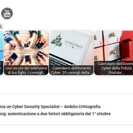
i:
e
Calendario dell'Avven
i
Uso sicuro del telefonino
Calendario dell'Avvento
Cyber della Polizia
di tuo figlio. I consigli…
Cyber: 25 consigli della…
Postale:…
rca un Cyber Security Specialist – Ambito Crittografia
rg: autenticazione a due fattori obbligatoria dal 1° ottobre