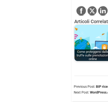
Articoli Correlat
Come proteggersi dall
truffe sulle prenotazion
online
Previous Post:
BIP rice
Next Post:
WordPress.o