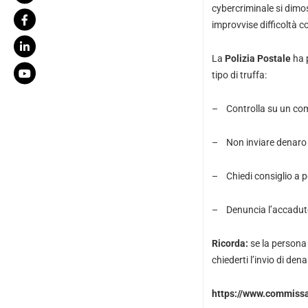
cybercriminale si dimost
improvvise difficoltà c
La
Polizia Postale
ha p
tipo di truffa:
– Controlla su un comun
– Non inviare denaro a
– Chiedi consiglio a pe
– Denuncia l’accaduto
Ricorda:
se la persona
chiederti l’invio di den
https://www.commissar