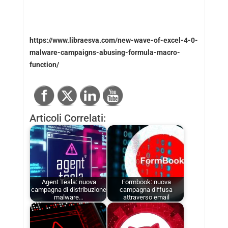
https://www.libraesva.com/new-wave-of-excel-4-0-
malware-campaigns-abusing-formula-macro-
function/
Articoli Correlati:
Agent Tesla: nuova
Formbook: nuova
campagna di distribuzione
campagna diffusa
malware…
attraverso email