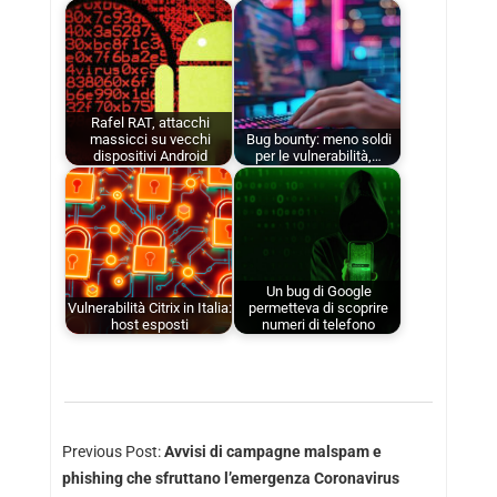
Rafel RAT, attacchi
massicci su vecchi
Bug bounty: meno soldi
dispositivi Android
per le vulnerabilità,…
Un bug di Google
Vulnerabilità Citrix in Italia:
permetteva di scoprire
host esposti
numeri di telefono
Previous Post:
Avvisi di campagne malspam e
phishing che sfruttano l’emergenza Coronavirus