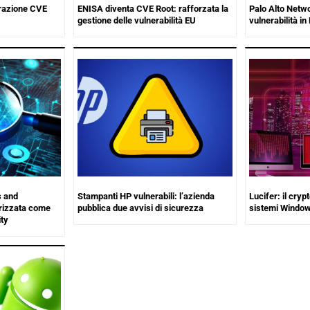
erazione CVE
ENISA diventa CVE Root: rafforzata la
Palo Alto Netwo
gestione delle vulnerabilità EU
vulnerabilità i
s and
Stampanti HP vulnerabili: l’azienda
Lucifer: il cryp
rizzata come
pubblica due avvisi di sicurezza
sistemi Windo
ty