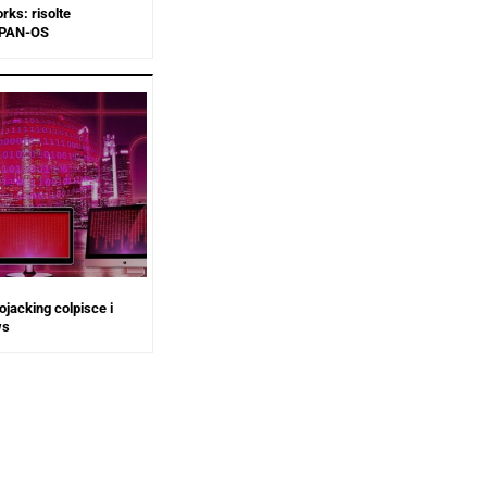
rks: risolte
n PAN-OS
tojacking colpisce i
ws