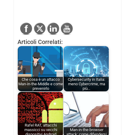
Articoli Correlati:
Che cosa è un attacco
Cybersecurity in Italia:
Man-in-the-Middle e come
meno Cybercrime, ma
prevenirlo
più…
Rafel RAT, attacchi
massicci su vecchi
Man-in-the-browser
dispositivi Android
attack: come difendersi