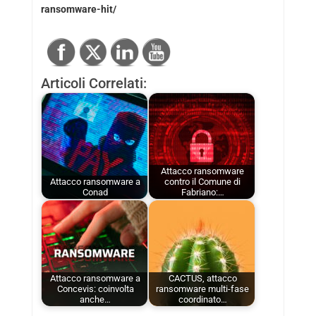
ransomware-hit/
Articoli Correlati:
Attacco ransomware
Attacco ransomware a
contro il Comune di
Conad
Fabriano:…
Attacco ransomware a
CACTUS, attacco
Concevis: coinvolta
ransomware multi-fase
anche…
coordinato…