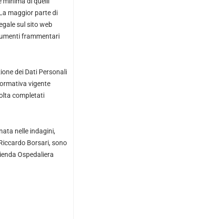
e minima di quelli
 La maggior parte di
legale sul sito web
documenti frammentari
zione dei Dati Personali
 normativa vigente
olta completati
ata nelle indagini,
 Riccardo Borsari, sono
Azienda Ospedaliera