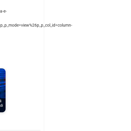
a-e-
p_p_mode=view%26p_p_col_id=column-
i
di