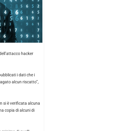
dell’attacco hacker
blicati i dati che i
pagato alcun riscatto”,
 si è verificata alcuna
na copia di alcuni di