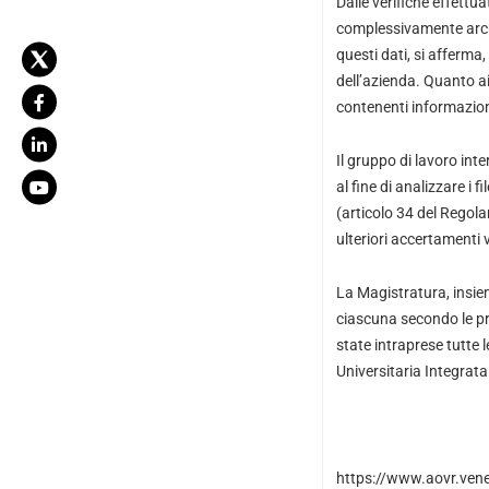
Dalle verifiche effettu
complessivamente archiv
questi dati, si afferma,
dell’azienda. Quanto ai
contenenti informazioni
Il gruppo di lavoro int
al fine di analizzare i
(articolo 34 del Regol
ulteriori accertamenti v
La Magistratura, insiem
ciascuna secondo le pr
state intraprese tutte 
Universitaria Integrata d
https://www.aovr.vene