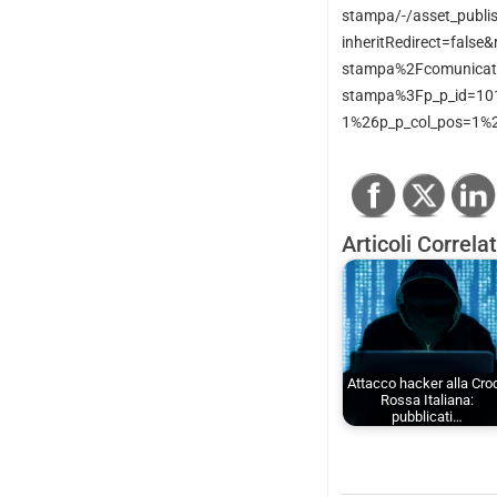
stampa/-/asset_publis
inheritRedirect=fals
stampa%2Fcomunicati
stampa%3Fp_p_id=101
1%26p_p_col_pos=1%2
Articoli Correlat
Attacco hacker alla Cro
Rossa Italiana:
pubblicati…