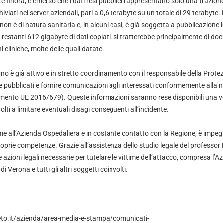
ate finora, è emerso che i dati resi pubblici rappresentano solo una frazion
iati nei server aziendali, pari a 0,6 terabyte su un totale di 29 terabyte.
 non è di natura sanitaria e, in alcuni casi, è già soggetta a pubblicazione 
 restanti 612 gigabyte di dati copiati, si tratterebbe principalmente di 
 cliniche, molte delle quali datate.
erno è già attivo e in stretto coordinamento con il responsabile della Prote
 file pubblicati e fornire comunicazioni agli interessati conformemente alla
amento UE 2016/679). Queste informazioni saranno rese disponibili una v
olti a limitare eventuali disagi conseguenti all’incidente.
e all’Azienda Ospedaliera e in costante contatto con la Regione, è impegn
oprie competenze. Grazie all’assistenza dello studio legale del professor
le azioni legali necessarie per tutelare le vittime dell’attacco, compresa l’
i Verona e tutti gli altri soggetti coinvolti.
to.it/azienda/area-media-e-stampa/comunicati-