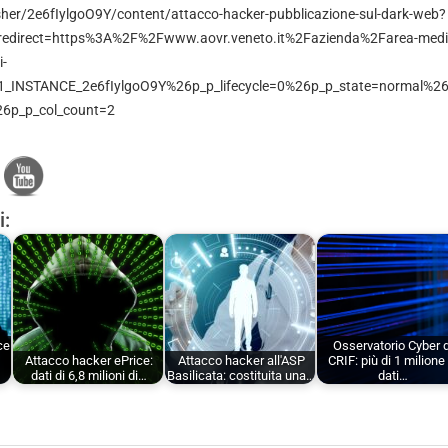
her/2e6fIylgoO9Y/content/attacco-hacker-pubblicazione-sul-dark-web?
e&redirect=https%3A%2F%2Fwww.aovr.veneto.it%2Fazienda%2Farea-medi
-
_INSTANCE_2e6fIylgoO9Y%26p_p_lifecycle=0%26p_p_state=normal%26
6p_p_col_count=2
i:
ce
Osservatorio Cyber d
Attacco hacker ePrice:
Attacco hacker all'ASP
CRIF: più di 1 milione 
dati di 6,8 milioni di…
Basilicata: costituita una…
dati…