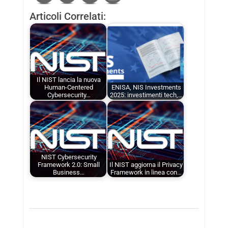
Articoli Correlati:
Il NIST lancia la nuova
Human-Centered
ENISA, NIS Investments
Cybersecurity…
2025: investimenti tech,…
NIST Cybersecurity
Framework 2.0: Small
Il NIST aggiorna il Privacy
Business…
Framework in linea con…