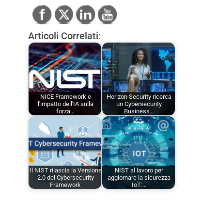
Articoli Correlati:
NICE Framework e
Horizon Security ricerca
l'impatto dell'IA sulla
un Cybersecurity
forza…
Business…
Il NIST rilascia la Versione
NIST al lavoro per
2.0 del Cybersecurity
aggiornare la sicurezza
Framework
IoT:…