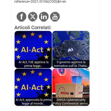
reference=2021/0106(COD)&l=en
Articoli Correlati:
AI Act, l'UE approva la
Il governo approva la
prima legge…
normativa sull'IA: l'Italia…
AI Act, approvata la prima
ENISA Cybersecurity
legge al mondo…
Policy Conference: verso…