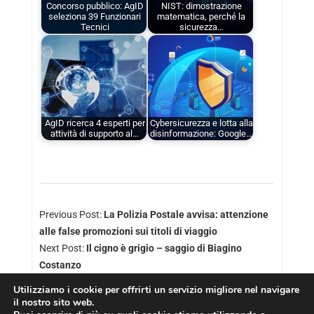
Concorso pubblico: AgID
NIST: dimostrazione
seleziona 39 Funzionari
matematica, perché la
Tecnici
sicurezza…
AgID ricerca 4 esperti per
Cybersicurezza e lotta alla
attività di supporto al…
disinformazione: Google…
Previous Post:
La Polizia Postale avvisa: attenzione
alle false promozioni sui titoli di viaggio
Next Post:
Il cigno è grigio – saggio di Biagino
Costanzo
Utilizziamo i cookie per offrirti un servizio migliore nel navigare
il nostro sito web.