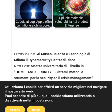
Splunk: molteplici
Caccia ai bug: Apple offre
vulnerabilità nei prodotti
un milione a chi scopre…
Enterprise
Previous Post:
Al Museo Scienza e Tecnologia di
Milano il Cybersecurity Center di Cisco
Next Post:
Master universitario di II livello in
“HOMELAND SECURITY – Sistemi, metodi e
strumenti per la security ed il crisis management”
Utilizziamo i cookie per offrirti un servizio migliore nel navigare
il nostro sito web.
Puoi scoprire di più su quali cookie stiamo utilizzando o
disattivarli nelle
impostazioni
.
Copyright © 2026
Cookies Policy
|
Privacy Policy
Accetta
Reject