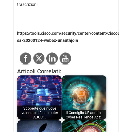
trascrizioni.
https://tools.cisco.com/security/center/content/CiscoSecurit
sa-20200124-webex-unauthjoin
Articoli Correlati:
Scoperte due nuove
vulnerabilità nei router
Il Consiglio UE adotta il
ASUS:…
Cyber Resilience Act:…