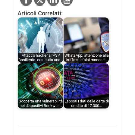
Articoli Correlati:
Attacco hacker all'ASP
WhatsApp, attenzione alla
Basilicata: costituita una…
truffa sui falsi mancati…
Scoperta una vulnerabilità
Esposti i dati delle carte di
nei dispositivi Rockwell…
credito di 17.000…