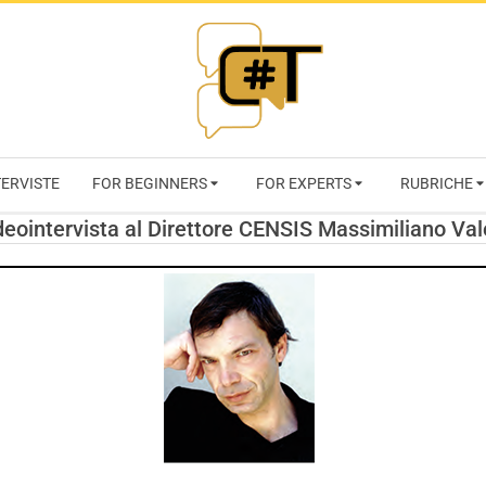
RIVISTA
TERVISTE
FOR BEGINNERS
FOR EXPERTS
RUBRICHE
CYBERSECURI
deointervista al Direttore CENSIS Massimiliano Vale
TRENDS