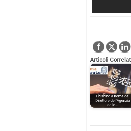
Articoli Correlat
Phishing a nome del
Direttore dell'Agenzia
delle…