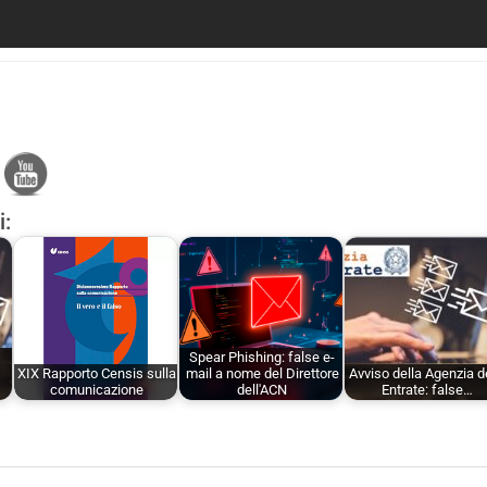
i:
Spear Phishing: false e-
XIX Rapporto Censis sulla
mail a nome del Direttore
Avviso della Agenzia d
comunicazione
dell'ACN
Entrate: false…