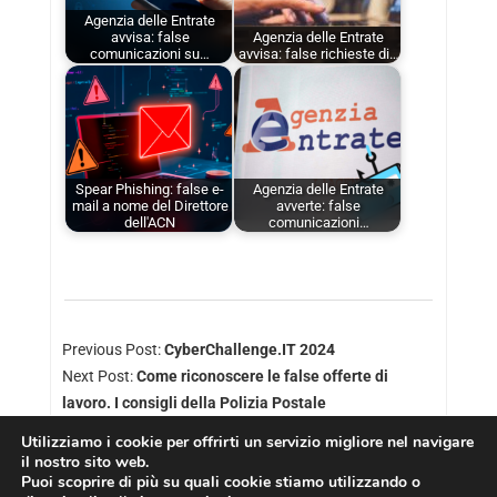
Agenzia delle Entrate
avvisa: false
Agenzia delle Entrate
comunicazioni su…
avvisa: false richieste di…
Spear Phishing: false e-
Agenzia delle Entrate
mail a nome del Direttore
avverte: false
dell'ACN
comunicazioni…
Previous Post:
CyberChallenge.IT 2024
Next Post:
Come riconoscere le false offerte di
lavoro. I consigli della Polizia Postale
Utilizziamo i cookie per offrirti un servizio migliore nel navigare
il nostro sito web.
Puoi scoprire di più su quali cookie stiamo utilizzando o