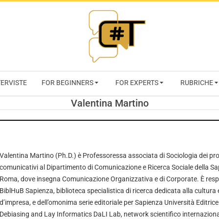
RIVISTA
TERVISTE
FOR BEGINNERS
FOR EXPERTS
RUBRICHE
CYBERSECURI
Valentina Martino
TRENDS
Valentina Martino (Ph.D.) è Professoressa associata di Sociologia dei proc
comunicativi al Dipartimento di Comunicazione e Ricerca Sociale della Sa
Roma, dove insegna Comunicazione Organizzativa e di Corporate. È respon
BiblHuB Sapienza, biblioteca specialistica di ricerca dedicata alla cultur
d’impresa, e dell’omonima serie editoriale per Sapienza Università Editric
Debiasing and Lay Informatics DaLI Lab, network scientifico internazional