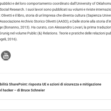
pubblici e del loro comportamento coordinato dall’University of Oklahoma
Social Research. I suoi lavori sono pubblicati su volumi e riviste internazion
Olivetti e il libro, storia di un’impresa che diventa cultura (Sapienza Unive
’Associazione Archivio Storico Olivetti (AASO); e Dalle storie alla storia d
e (Bonanno, 2013). Ha curato, con Alessandro Lovari, la prima traduzione
Grunig nel volume Public (&) Relations. Teorie e pratiche delle relazioni p
geli, 2016).
ilità SharePoint: risposta UE e azioni di sicurezza e mitigazione
l hacker – di Bruce Schneier