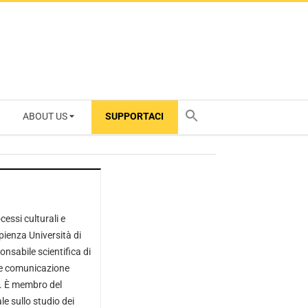
ABOUT US
SUPPORTACI
TY
essi culturali e
pienza Università di
sabile scientifica di
a e comunicazione
e. È membro del
e sullo studio dei