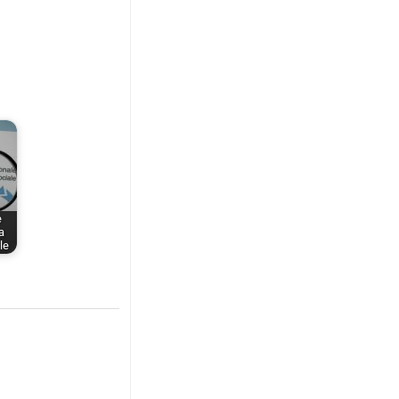
e
a
le