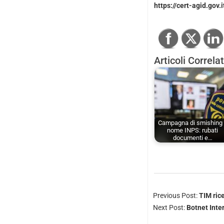
https://cert-agid.gov.
Articoli Correlat
Campagna di smishing
nome INPS: rubati
documenti e…
Previous Post:
TIM rice
Next Post:
Botnet Inter