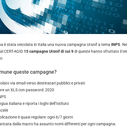
a è stata veicolata in Italia una nuova campagna Ursnif a tema
INPS
. Ne
 dal CERT-AGID
15 campagne Ursnif
di cui 9
di queste hanno sfruttato il t
ro.
omune queste campagne?
olato via email verso destinatari pubblici e privati
empre un XLS con password: 2020
INPS
ngua italiana e riporta i loghi dell’Istituto
xcel4
licazione è quasi regolare: ogni 6/7 giorni
caricata dalla macro ha assunto nomi differenti per ogni campagna: