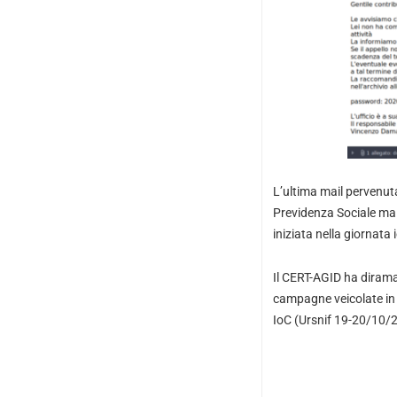
L’ultima mail pervenuta
Previdenza Sociale ma 
iniziata nella giornata
Il CERT-AGID ha diramat
campagne veicolate in d
IoC
(Ursnif 19-20/10/