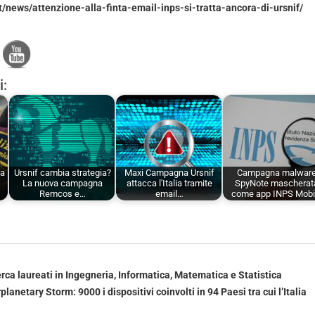
it/news/attenzione-alla-finta-email-inps-si-tratta-ancora-di-ursnif/
i:
 a
Ursnif cambia strategia?
Maxi Campagna Ursnif
Campagna malwar
La nuova campagna
attacca l'Italia tramite
SpyNote mascherat
Remcos e…
email…
come app INPS Mobi
rca laureati in Ingegneria, Informatica, Matematica e Statistica
planetary Storm: 9000 i dispositivi coinvolti in 94 Paesi tra cui l’Italia