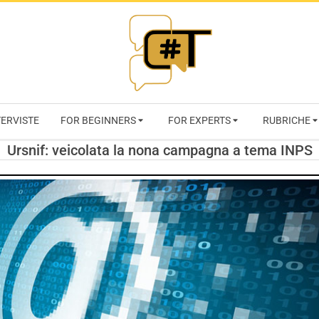
RIVISTA
TERVISTE
FOR BEGINNERS
FOR EXPERTS
RUBRICHE
CYBERSECURI
Ursnif: veicolata la nona campagna a tema INPS
TRENDS