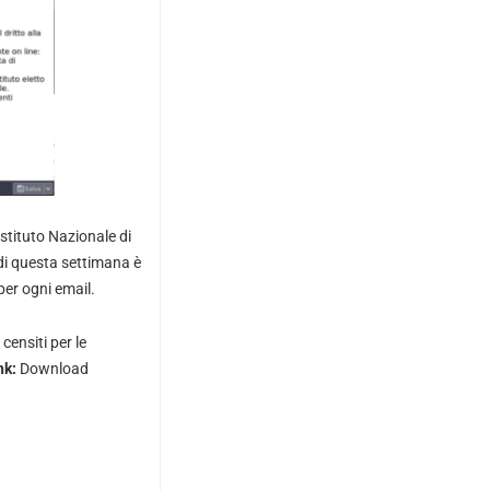
Istituto Nazionale di
 di questa settimana è
per ogni email.
censiti per le
nk:
Download