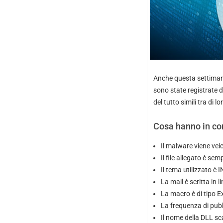
Anche questa settiman
sono state registrate
del tutto simili tra di lo
Cosa hanno in c
Il malware viene veic
Il file allegato è s
Il tema utilizzato è 
La mail è scritta in li
La macro è di tipo E
La frequenza di pubb
Il nome della DLL s