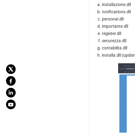
installazione.dll
notifications.dll
personal.dll
importante.dll
register.dll
securezza.dll
contabilita.dll
installa.dll (upd