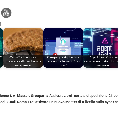
i:
a?
WarmCookie: nuovo
Campagna di phishing
Agent Tesla: nuova
malware diffuso tramite
bancario a tema SPID in
campagna di distribuz
malspam e…
corso:…
malware…
ience & AI Master: Groupama Assicurazioni mette a disposizione 21 bor
egli Studi Roma Tre: attivato un nuovo Master di II livello sulla cyber s