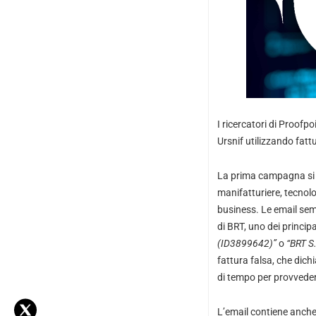
I ricercatori di Proof
Ursnif utilizzando fatt
La prima campagna si è
manifatturiere, tecnolog
business. Le email semb
di BRT, uno dei princip
(ID3899642)”
o
“BRT S
fattura falsa, che dic
di tempo per provvedere
L’email contiene anche 