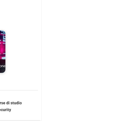
ione
se di studio
ecurity