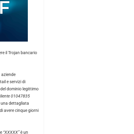
re il Trojan bancario
d aziende
il e servizi di
 del dominio legittimo
cliente 01047835
 una dettagliata
i avere cinque giorni
ve
“XXXXX”
è un