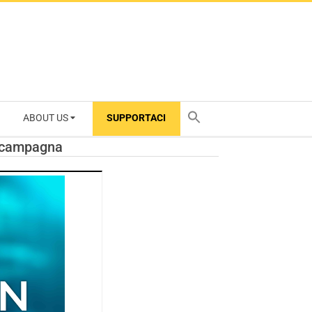
ABOUT US
SUPPORTACI
TY
va campagna