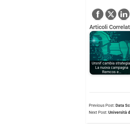
Articoli Correlat
Ursnif cambia strategi
La nuova campagna
Remcos e…
Previous Post:
Data Sc
Next Post:
Università d