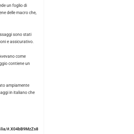
de un foglio di
tiene delle macro che,
ssaggi sono stati
oni e assicurativo.
 Avevano come
ggio contiene un
 stato ampiamente
aggi in italiano che
italia/#.X04bB9MzZs8