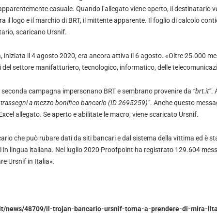
apparentemente casuale. Quando l’allegato viene aperto, il destinatario ve
 il logo e il marchio di BRT, il mittente apparente. Il foglio di calcolo con
tario, scaricano Ursnif.
niziata il 4 agosto 2020, era ancora attiva il 6 agosto. «Oltre 25.000 me
i del settore manifatturiero, tecnologico, informatico, delle telecomunicazi
la seconda campagna impersonano BRT e sembrano provenire da
“brt.it”
.
trassegni a mezzo bonifico bancario (ID 2695259)”
. Anche questo messa
el allegato. Se aperto e abilitate le macro, viene scaricato Ursnif.
ario che può rubare dati da siti bancari e dal sistema della vittima ed è
hi in lingua italiana. Nel luglio 2020 Proofpoint ha registrato 129.604 mess
 Ursnif in Italia».
.it/news/48709/il-trojan-bancario-ursnif-torna-a-prendere-di-mira-l