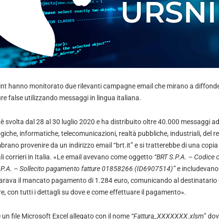
point hanno monitorato due rilevanti campagne email che mirano a diffonde
ure false utilizzando messaggi in lingua italiana.
 svolta dal 28 al 30 luglio 2020 e ha distribuito oltre 40.000 messaggi a
iche, informatiche, telecomunicazioni, realtà pubbliche, industriali, del reta
rano provenire da un indirizzo email “brt.it” e si tratterebbe di una copia
ali corrieri in Italia. «Le email avevano come oggetto
“BRT S.P.A. – Codice 
.P.A. – Sollecito pagamento fatture 01858266 (ID6907514)”
e includevano
hiarava il mancato pagamento di 1.284 euro, comunicando al destinatario d
, con tutti i dettagli su dove e come effettuare il pagamento».
un file Microsoft Excel allegato con il nome
“Fattura_XXXXXXX.xlsm
” do