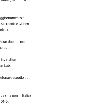
soltanto, mentre viene
 aggiornamento di
 Microsoft e Citizen
riva).
ichi un documento
icercato.
inviti di un
zen Lab.
elefonate e audio dal
pa (ma non in Italia)
a ONG.