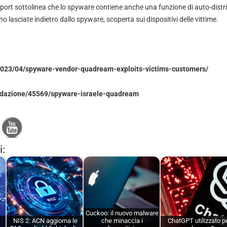
pport sottolinea che lo spyware contiene anche una funzione di auto-distri
o lasciate indietro dallo spyware, scoperta sui dispositivi delle vittime.
a/2023/04/spyware-vendor-quadream-exploits-victims-customers/
redazione/45569/spyware-israele-quadream
i:
Cuckoo: il nuovo malware
NIS 2: ACN aggiorna le
che minaccia i
ChatGPT utilizzato p