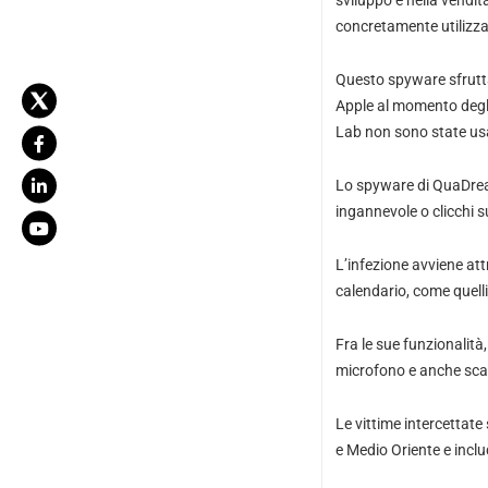
sviluppo e nella vendit
concretamente utilizzat
Questo spyware sfrutta
Apple al momento degli 
Lab non sono state usa
Lo spyware di QuaDream
ingannevole o clicchi su
L’infezione avviene attra
calendario, come quelli
Fra le sue funzionalità,
microfono e anche scat
Le vittime intercettate
e Medio Oriente e inclu