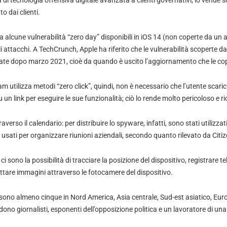
a di tecnologia offensiva digitale avanzata a clienti governativi, lo vende 
o dai clienti.
 alcune vulnerabilità “zero day” disponibili in iOS 14 (non coperte da un
attacchi. A TechCrunch, Apple ha riferito che le vulnerabilità scoperte da
te dopo marzo 2021, cioè da quando è uscito l’aggiornamento che le cop
 utilizza metodi “zero click”, quindi, non è necessario che l’utente scar
 un link per eseguire le sue funzionalità; ciò lo rende molto pericoloso e r
verso il calendario: per distribuire lo spyware, infatti, sono stati utilizzati 
 usati per organizzare riunioni aziendali, secondo quanto rilevato da Citi
 ci sono la possibilità di tracciare la posizione del dispositivo, registrare t
tare immagini attraverso le fotocamere del dispositivo.
 sono almeno cinque in Nord America, Asia centrale, Sud-est asiatico, Euro
dono giornalisti, esponenti dell’opposizione politica e un lavoratore di un