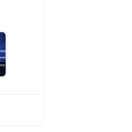
ess
l