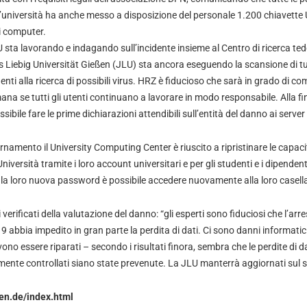
L’università ha anche messo a disposizione del personale 1.200 chiavette 
i computer.
JLU sta lavorando e indagando sull’incidente insieme al Centro di ricerca te
 Liebig Universität Gießen (JLU) sta ancora eseguendo la scansione di tutt
ti alla ricerca di possibili virus. HRZ è fiducioso che sarà in grado di co
ana se tutti gli utenti continuano a lavorare in modo responsabile. Alla fi
ibile fare le prime dichiarazioni attendibili sull’entità del danno ai server
rnamento il University Computing Center è riuscito a ripristinare le capa
Università tramite i loro account universitari e per gli studenti e i dipende
 la loro nuova password è possibile accedere nuovamente alla loro casella
ti verificati della valutazione del danno: “gli esperti sono fiduciosi che l’arr
9 abbia impedito in gran parte la perdita di dati. Ci sono danni informatici 
ono essere riparati – secondo i risultati finora, sembra che le perdite di d
ente controllati siano state prevenute. La JLU manterrà aggiornati sul s
en.de/index.html