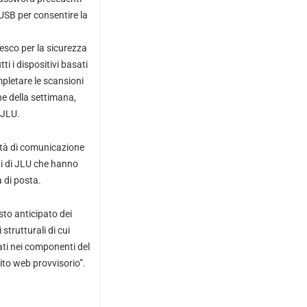
USB per consentire la
desco per la sicurezza
i i dispositivi basati
mpletare le scansioni
ne della settimana,
 JLU.
cità di comunicazione
nti di JLU che hanno
 di posta.
esto anticipato dei
strutturali di cui
ati nei componenti del
ito web provvisorio”.