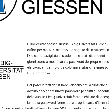
L’università tedesca Justus Liebig Universität Gießen 
offline per motivi di sicurezza a seguito di un attacco
l’8 dicembre.Migliaia di studenti – e tutti i dipendenti – 
giorni scorsi a modificare la password del proprio acc
elettronica: il centro di calcolo universitario ha emes
tutti i 38.000 account.
Per poter infatti ripristinare velocemente la funzione e
dovuto assegnare nuove password per tutti gli account 
della Justus Liebig Universität è stato chiesto di racc
la nuova password fornendo la propria carta d’identità 
tà con i requisiti legali dell’associazione DFN, comunicando che tutte le