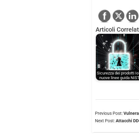
Articoli Correlat
Sicurezza dei prodotti Io
nuove linee guida NIS
Previous Post:
Vulnera
Next Post:
Attacchi DD