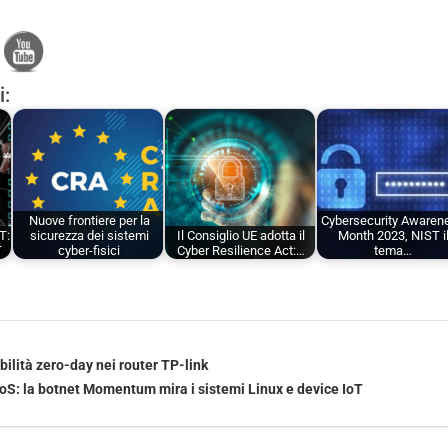
i:
Nuove frontiere per la
Cybersecurity Awaren
T:
sicurezza dei sistemi
Il Consiglio UE adotta il
Month 2023, NIST i
T
cyber-fisici
Cyber Resilience Act:…
tema…
bilità zero-day nei router TP-link
oS: la botnet Momentum mira i sistemi Linux e device IoT