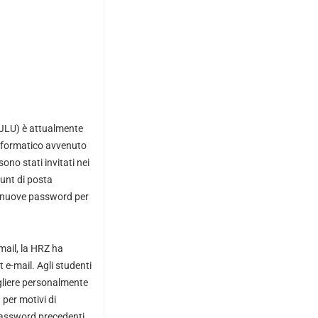
(JLU) è attualmente
 informatico avvenuto
sono stati invitati nei
ount di posta
so nuove password per
-mail, la HRZ ha
e-mail. Agli studenti
ogliere personalmente
per motivi di
 password precedenti