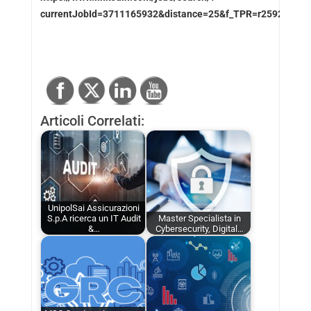
currentJobId=3711165932&distance=25&f_TPR=r2592000&
Articoli Correlati:
UnipolSai Assicurazioni
S.p.A ricerca un IT Audit
Master Specialista in
&…
Cybersecurity, Digital…