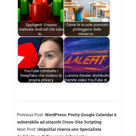
SpyAgent: il nuovo
Come le scuole possono
malware Android che ruba
proteggersi dalle
le…
minacce…
YouTube combatte i
Deepfake che violano la
Lumma Stealer distribuito
propria privacy
tramite video YouTube di…
Previous Post:
WordPress: Pretty Google Calendar è
vulnerabile ad attacchi Cross-Site Scripting
Next Post:
UnipolSai ricerca uno Specialista