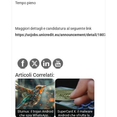
Tempo pieno
Maggiori dettagli e candidatura al seguente link
https://ucjobs.unicredit.eu/announcement/detail/18076/
Articoli Correlati:
Sturnus: il trojan Android
SuperCard X: il malware
che spia WhatsApp,…
Android che sfrutta la…