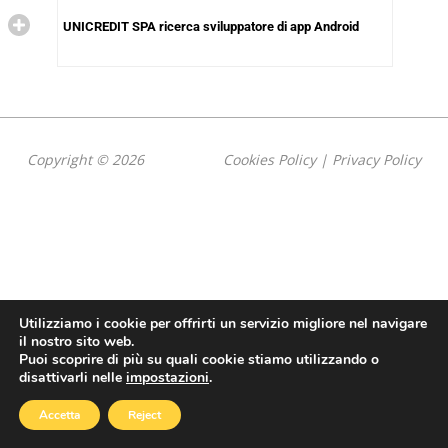
UNICREDIT SPA ricerca sviluppatore di app Android
Copyright © 2026
Cookies Policy
|
Privacy Policy
Utilizziamo i cookie per offrirti un servizio migliore nel navigare
il nostro sito web.
Puoi scoprire di più su quali cookie stiamo utilizzando o
disattivarli nelle
impostazioni
.
Accetta
Reject