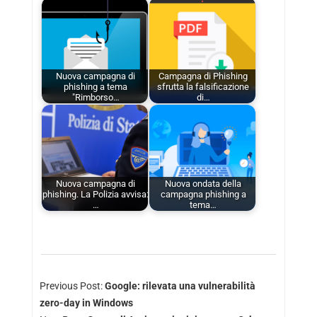
Nuova campagna di
Campagna di Phishing
phishing a tema
sfrutta la falsificazione
"Rimborso…
di…
Nuova campagna di
Nuova ondata della
phishing. La Polizia avvisa:
campagna phishing a
…
tema…
Previous Post:
Google: rilevata una vulnerabilità
zero-day in Windows