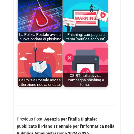
La Polizia Postale avvisa:
Phishing: campagna a
nuova ondata di phishing
tema "verifica account"
CSIRT Italia avvisa:
La Polizia Postale avvisa:
campagna phishing a
attenzione nuova ondata…
tema…
Previous Post:
Agenzia per l’Italia Digitale:
pubblicato il Piano Triennale per l’Informatica nella
Pubblica Amministrazione 2024-2026