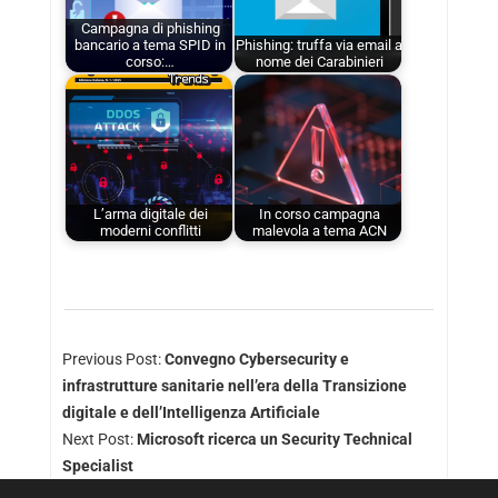
Campagna di phishing
bancario a tema SPID in
Phishing: truffa via email a
corso:…
nome dei Carabinieri
L’arma digitale dei
In corso campagna
moderni conflitti
malevola a tema ACN
Previous Post:
Convegno Cybersecurity e
infrastrutture sanitarie nell’era della Transizione
digitale e dell’Intelligenza Artificiale
Next Post:
Microsoft ricerca un Security Technical
Specialist