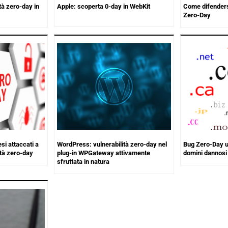
tà zero-day in
Apple: scoperta 0-day in WebKit
Come difendersi
Zero-Day
si attaccati a
WordPress: vulnerabilità zero-day nel
Bug Zero-Day ut
ità zero-day
plug-in WPGateway attivamente
domini dannosi
sfruttata in natura