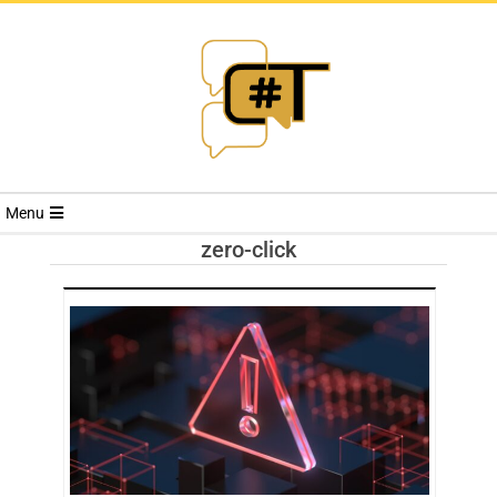
RIVISTA
Menu
CYBERSECURI
zero-click
TRENDS