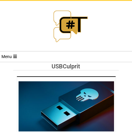
RIVISTA
Menu
CYBERSECURI
USBCulprit
TRENDS