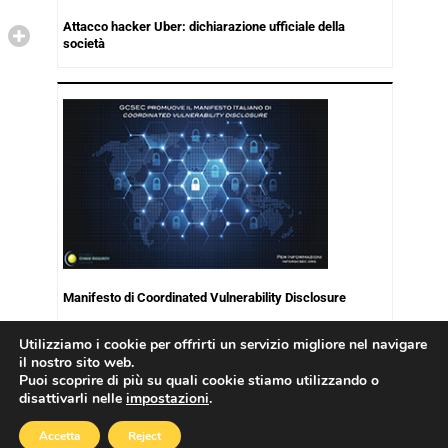
Attacco hacker Uber: dichiarazione ufficiale della
società
Manifesto di Coordinated Vulnerability Disclosure
Utilizziamo i cookie per offrirti un servizio migliore nel navigare
il nostro sito web.
Puoi scoprire di più su quali cookie stiamo utilizzando o
disattivarli nelle
impostazioni
.
Copyright © 2026
Cookies Policy
|
Privacy Policy
Accetta
Reject