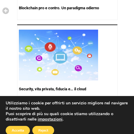
Blockchain pro e contro. Un paradigma odierno
Security, vita privata, fiducia e… il cloud
Utilizziamo i cookie per offrirti un servizio migliore nel navigare
il nostro sito web.
Puoi scoprire di più su quali cookie stiamo utilizzando o
disattivarli nelle
impostazioni
.
Copyright © 2026
Cookies Policy
|
Privacy Policy
Accetta
Reject