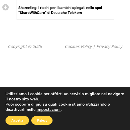
Sharenting: i rischi per i bambini spiegati nello spot
“ShareWithCare” di Deutsche Telekom
Copyright © 2026
Cookies Policy
|
Privacy Policy
Utilizziamo i cookie per offrirti un servizio migliore nel navigare
il nostro sito web.
Puoi scoprire di più su quali cookie stiamo utilizzando o
disattivarli nelle
impostazioni
.
Accetta
Reject