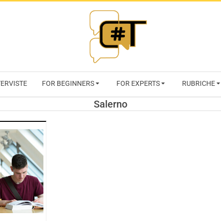
RIVISTA
TERVISTE
FOR BEGINNERS
FOR EXPERTS
RUBRICHE
CYBERSECURI
Salerno
TRENDS