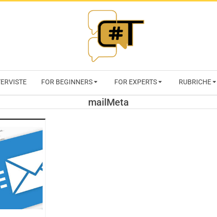
RIVISTA
TERVISTE
FOR BEGINNERS
FOR EXPERTS
RUBRICHE
CYBERSECURI
mailMeta
TRENDS