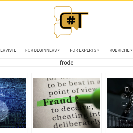
RIVISTA
TERVISTE
FOR BEGINNERS
FOR EXPERTS
RUBRICHE
CYBERSECURI
frode
TRENDS