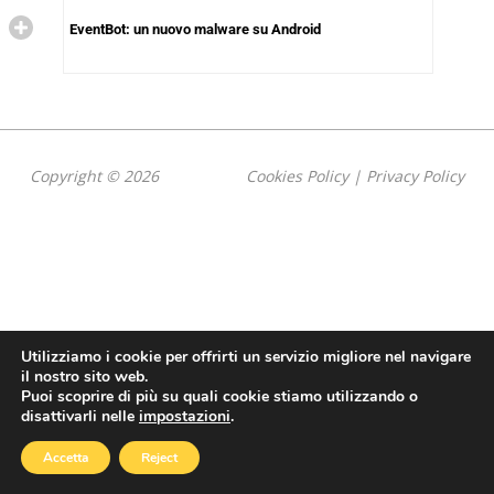
EventBot: un nuovo malware su Android
Copyright © 2026
Cookies Policy
|
Privacy Policy
Utilizziamo i cookie per offrirti un servizio migliore nel navigare
il nostro sito web.
Puoi scoprire di più su quali cookie stiamo utilizzando o
disattivarli nelle
impostazioni
.
Accetta
Reject