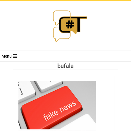
RIVISTA
Menu
CYBERSECURI
bufala
TRENDS