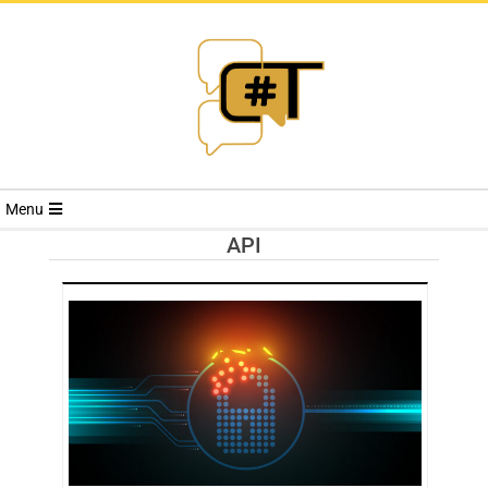
RIVISTA
Menu
CYBERSECURI
API
TRENDS