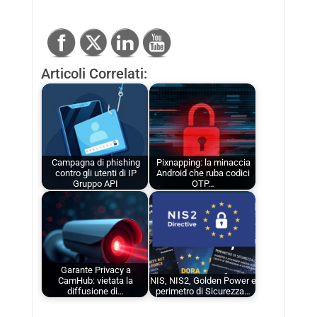
Articoli Correlati:
Campagna di phishing
Pixnapping: la minaccia
contro gli utenti di IP
Android che ruba codici
Gruppo API
OTP…
Garante Privacy a
CamHub: vietata la
NIS, NIS2, Golden Power e
diffusione di…
perimetro di Sicurezza…