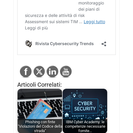
Articoli Correlati:
Phishing con finte
IBM Cyber Academy: le
"Violazioni del Codice della
competenze necessarie
strada"
fornite…