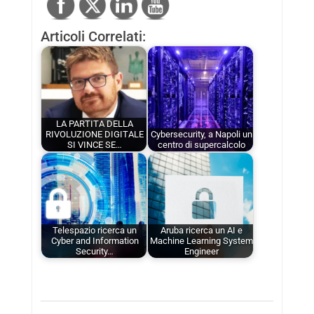
Articoli Correlati:
LA PARTITA DELLA
RIVOLUZIONE DIGITALE
Cybersecurity, a Napoli un
SI VINCE SE…
centro di supercalcolo
Telespazio ricerca un
Aruba ricerca un AI e
Cyber and Information
Machine Learning System
Security…
Engineer