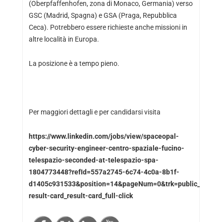
(Oberpfaffenhofen, zona di Monaco, Germania) verso
GSC (Madrid, Spagna) e GSA (Praga, Repubblica
Ceca). Potrebbero essere richieste anche missioni in
altre località in Europa.
La posizione è a tempo pieno.
Per maggiori dettagli e per candidarsi visita
https://www.linkedin.com/jobs/view/spaceopal-
cyber-security-engineer-centro-spaziale-fucino-
telespazio-seconded-at-telespazio-spa-
1804773448?refId=557a2745-6c74-4c0a-8b1f-
d1405c931533&position=14&pageNum=0&trk=public_jobs_j
result-card_result-card_full-click