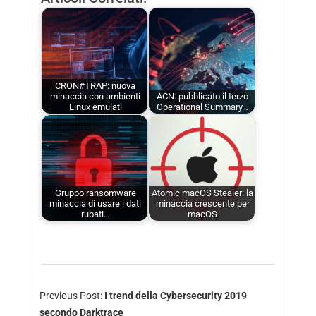
CRON#TRAP: nuova
minaccia con ambienti
ACN: pubblicato il terzo
Linux emulati
Operational Summary…
Gruppo ransomware
Atomic macOS Stealer: la
minaccia di usare i dati
minaccia crescente per
rubati…
macOS
Previous Post:
I trend della Cybersecurity 2019
secondo Darktrace