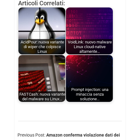
Articoli Correlati:
AcidPour: nuova variante
VoidLink: nuovo malware
di wiper che colpisce
Linux cloud-native
Linux
altamente…
Prompt injection: una
FASTCash: nuova variante
minaccia senza
del malware su Linux…
soluzione…
Previous Post:
Amazon conferma violazione dati dei