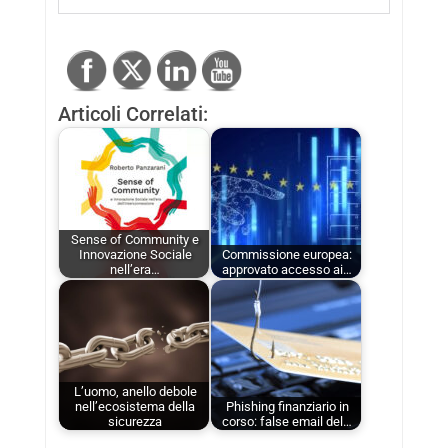
Articoli Correlati:
Sense of Community e
Innovazione Sociale
Commissione europea:
nell’era…
approvato accesso ai…
L’uomo, anello debole
nell’ecosistema della
Phishing finanziario in
sicurezza
corso: false email del…