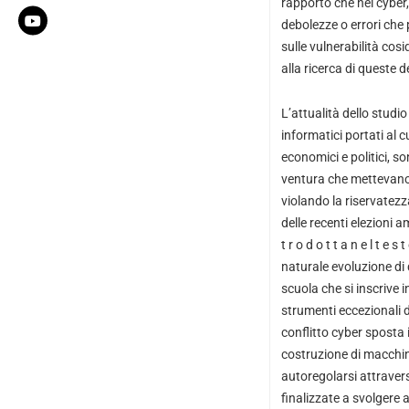
rapporto che nel cyber, 
debolezze o errori che 
sulle vulnerabilità co
alla ricerca di queste 
L’attualità dello stud
informatici portati al c
economici e politici, s
ventura che mettevano a
violando la riservatezz
delle recenti elezioni am
t r o d o t t a n e l t e s t 
naturale evoluzione di
scuola che si inscrive 
strumenti eccezionali d
conflitto cyber sposta i
costruzione di macchine
autoregolarsi attravers
finalizzate a svolgere 