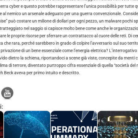
guerra cyber e questo potrebbe rappresentare l’unica possibilità per tutte 
re al nemico un arsenale adeguato per una guerra convenzionale. Consid
ruise” può costare un milione di dollari per ogni pezzo, un malware pochi sp
ratteggiato nel saggio si capisce molto bene come anche le organizzazio
are le proprie risorse per sferrare un contrattacco al cuore delle reti. Di cer
ica che rara, perché sarebbero in grado di colpire l’avversario sul suo terr
a privazione di un bene essenziale come l’energia elettrica? L’interrogativo 
ido dietro la schiena, riportandoci a scene già viste, concepite da menti c
ima di terrore, diventato purtroppo cifra essenziale di quella “società del r
h Beck aveva per primo intuito e descritto.
i: