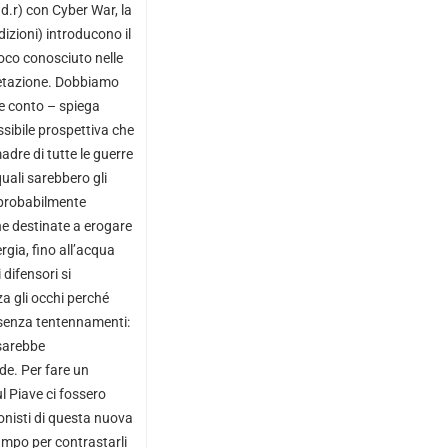
.d.r) con Cyber War, la
zioni) introducono il
oco conosciuto nelle
rpretazione. Dobbiamo
e conto – spiega
ssibile prospettiva che
madre di tutte le guerre
uali sarebbero gli
o probabilmente
che destinate a erogare
ergia, fino all’acqua
 difensori si
za gli occhi perché
 senza tentennamenti:
 sarebbe
de. Per fare un
 Piave ci fossero
agonisti di questa nuova
campo per contrastarli