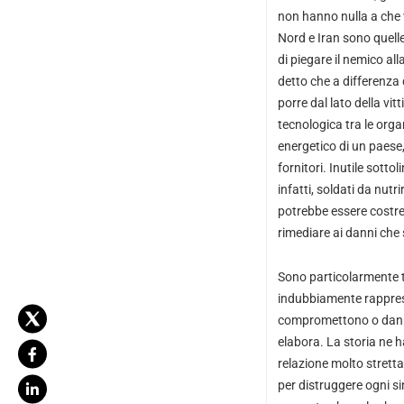
non hanno nulla a che v
Nord e Iran sono quelle 
di piegare il nemico all
detto che a differenza 
porre dal lato della vi
tecnologica tra le orga
energetico di un paese,
fornitori. Inutile sotto
infatti, soldati da nutri
potrebbe essere costret
rimediare ai danni che 
Sono particolarmente te
indubbiamente rappres
compromettono o danne
elabora. La storia ne ha
relazione molto stretta
per distruggere ogni si