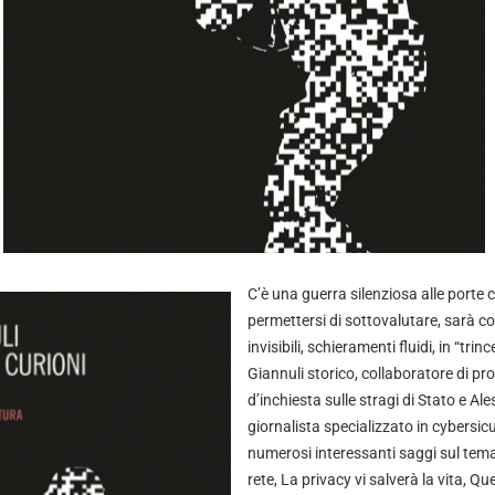
C’è una guerra silenziosa alle porte
permettersi di sottovalutare, sarà 
invisibili, schieramenti fluidi, in “trinc
Giannuli storico, collaboratore di p
d’inchiesta sulle stragi di Stato e Al
giornalista specializzato in cybersic
numerosi interessanti saggi sul tem
rete, La privacy vi salverà la vita, Q