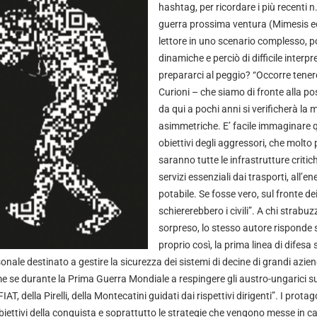
hashtag, per ricordare i più recenti n
guerra prossima ventura (Mimesis edi
lettore in uno scenario complesso, p
dinamiche e perciò di difficile inte
prepararci al peggio? “Occorre tener
Curioni – che siamo di fronte alla po
da qui a pochi anni si verificherà la 
asimmetriche. E’ facile immaginare q
obiettivi degli aggressori, che molt
saranno tutte le infrastrutture criti
servizi essenziali dai trasporti, all’en
potabile. Se fosse vero, sul fronte dei
schiererebbero i civili”. A chi strabuz
sorpreso, lo stesso autore risponde
proprio così, la prima linea di difesa
nale destinato a gestire la sicurezza dei sistemi di decine di grandi azien
se durante la Prima Guerra Mondiale a respingere gli austro-ungarici sul
FIAT, della Pirelli, della Montecatini guidati dai rispettivi dirigenti”. I prot
 obiettivi della conquista e soprattutto le strategie che vengono messe in 