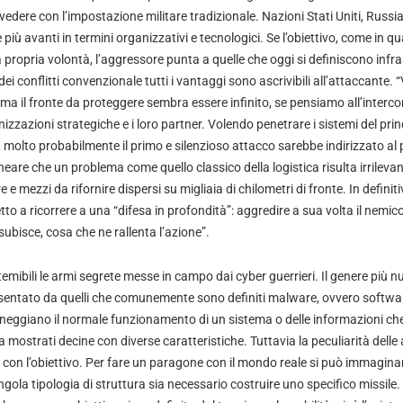
edere con l’impostazione militare tradizionale. Nazioni Stati Uniti, Russia
più avanti in termini organizzativi e tecnologici. Se l’obiettivo, come in qua
a propria volontà, l’aggressore punta a quelle che oggi si definiscono infra
dei conflitti convenzionale tutti i vantaggi sono ascrivibili all’attaccante.
ttima il fronte da proteggere sembra essere infinito, se pensiamo all’inter
nizzazioni strategiche e i loro partner. Volendo penetrare i sistemi del pri
 molto probabilmente il primo e silenzioso attacco sarebbe indirizzato al p
lineare che un problema come quello classico della logistica risulta irrileva
re e mezzi da rifornire dispersi su migliaia di chilometri di fronte. In definiti
to a ricorrere a una “difesa in profondità”: aggredire a sua volta il nemi
subisce, cosa che ne rallenta l’azione”.
mibili le armi segrete messe in campo dai cyber guerrieri. Il genere più n
entato da quelli che comunemente sono definiti malware, ovvero softwa
ggiano il normale funzionamento di un sistema o delle informazioni che
 mostrati decine con diverse caratteristiche. Tuttavia la peculiarità delle a
 con l’obiettivo. Per fare un paragone con il mondo reale si può immagina
ngola tipologia di struttura sia necessario costruire uno specifico missile. 