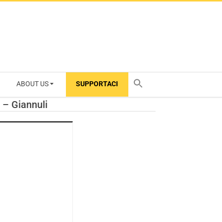
ABOUT US
SUPPORTACI
TY
 – Giannuli