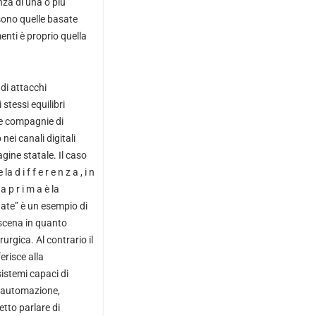
nza di una o più
 sono quelle basate
nti è proprio quella
 di attacchi
 stessi equilibri
le compagnie di
nei canali digitali
gine statale. Il caso
d i f f e r e n z a , i n
 a p r i m a è la
te” è un esempio di
 scena in quanto
urgica. Al contrario il
erisce alla
sistemi capaci di
di automazione,
etto parlare di