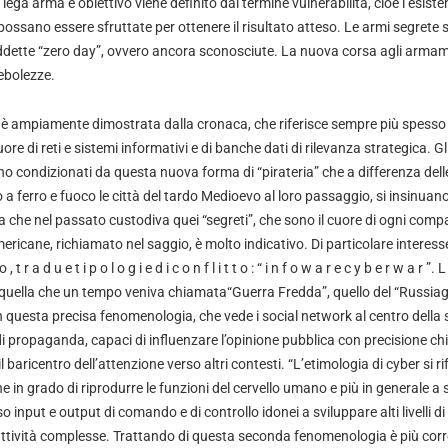
lega arma e obiettivo viene definito dal termine vulnerabilità, cioè l’esiste
possano essere sfruttate per ottenere il risultato atteso. Le armi segrete
siddette “zero day”, ovvero ancora sconosciute. La nuova corsa agli armame
debolezze.
io è ampiamente dimostrata dalla cronaca, che riferisce sempre più spesso
uore di reti e sistemi informativi e di banche dati di rilevanza strategica. Gli
ono condizionati da questa nuova forma di “pirateria” che a differenza del
 ferro e fuoco le città del tardo Medioevo al loro passaggio, si insinuano 
a che nel passato custodiva quei “segreti”, che sono il cuore di ogni compa
ericane, richiamato nel saggio, è molto indicativo. Di particolare interesse la 
o , t r a d u e t i p o l o g i e d i c o n f l i t t o : “ i n f o w a r e c y b e r w a r ”. L
 quella che un tempo veniva chiamata“Guerra Fredda”, quello del “Russiaga
in questa precisa fenomenologia, che vede i social network al centro della
i propaganda, capaci di influenzare l’opinione pubblica con precisione chir
l baricentro dell’attenzione verso altri contesti. “L’etimologia di cyber si rif
 in grado di riprodurre le funzioni del cervello umano e più in generale a 
o input e output di comando e di controllo idonei a sviluppare alti livelli 
attività complesse. Trattando di questa seconda fenomenologia è più corr