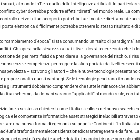
ti smart, al mondo IoT e a quello delle Intelligenze artificiali. In particolare
conflitto cyber dovrebbe produrre effetti “diretti” nel mondo reale. La co
 controllo dei voli di un aeroporto potrebbe facilmente e direttamente ucci
 posta elettronica difficilmente potrebbe ottenere lo stesso risultato e di
esto “cambiamento d’epoca” si sta consumando un “salto di paradigma” a
flitti. Chi opera nella sicurezza a tutti i livelli dovrà tenere conto che la l
ezione dei perimetri fisici da presidiare alla governance del rischio. Il ris
onoscenze e competenze per reggere la sfida portata da livelli crescenti d
sapevolezza – scrivono gli autori – che le nuove tecnologie presentano d
e proporzionali a questi vantaggi. Se le tecnologie penetrano il mondo re
 e gli strumenti dobbiamo comprendere che tutte le minacce che abbi
 là di un schermo, da domani saranno “applicabili” al mondo reale, con tut
cizio fine a se stesso chiedersi come l’Italia si colloca nel nuovo scacchie
gica e le competenze informatiche asset strategici ineludibili attraverso cu
ercitare una nuova forma di egemonia su popoli e Continenti. “In Italia sia
 mac’èun’altrafondamentaleconsiderazionedicaratteregenerale da fare. La p
ione nei paesi più evoluti e anche dotati di maggiori risorse non solo milit