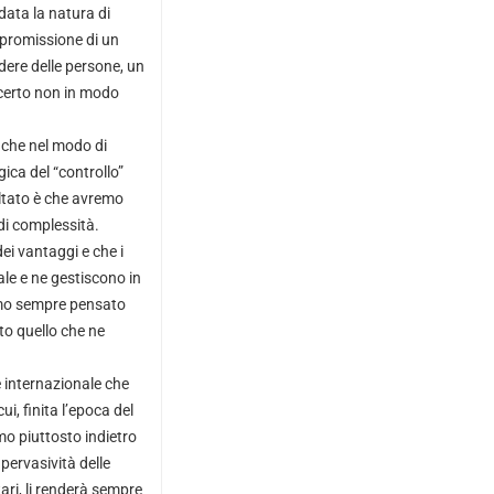
 data la natura di
mpromissione di un
dere delle persone, un
 certo non in modo
nche nel modo di
ogica del “controllo”
ultato è che avremo
i complessità.
ei vantaggi e che i
ale e ne gestiscono in
amo sempre pensato
to quello che ne
re internazionale che
i, finita l’epoca del
mo piuttosto indietro
ervasività delle
ari, li renderà sempre