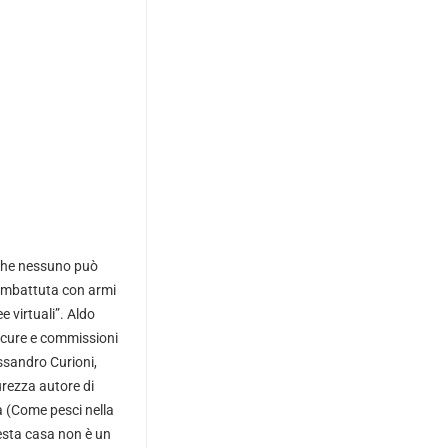
 che nessuno può
combattuta con armi
ee virtuali”. Aldo
rocure e commissioni
essandro Curioni,
urezza autore di
a (Come pesci nella
uesta casa non è un