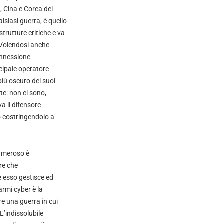
, Cina e Corea del
lsiasi guerra, è quello
strutture critiche e va
 “Volendosi anche
connessione
ncipale operatore
iù oscuro dei suoi
nte: non ci sono,
va il difensore
co costringendolo a
umeroso è
re che
 esso gestisce ed
rmi cyber è la
re una guerra in cui
L’indissolubile