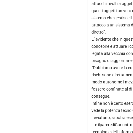
attacchi rivolti a ogget
questi oggetti un vero 
sistema che gestisce il
attacco a un sistema di
diretto”.
E’ evidente che in qu
concepire e attuare i con
legata alla vecchia conc
bisogno di aggiornare c
“Dobbiamo avere la con
rischi sono direttament
modo autonomo i mezzi
fossero confinate al di
consegue.
Infine non è certo eser
vede la potenza tecnolo
Leviatano, si potrà es
– è ilparerediCurioni-
tecnologie dell’informaz