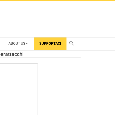
ABOUT US
SUPPORTACI
TY
berattacchi