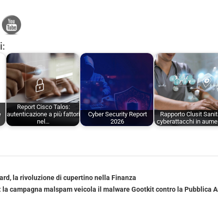
i:
Report Cisco Talos:
e
autenticazione a più fattori
Cyber Security Report
Rapporto Clusit Sanit
nel…
2026
cyberattacchi in aume
rd, la rivoluzione di cupertino nella Finanza
 la campagna malspam veicola il malware Gootkit contro la Pubblica 