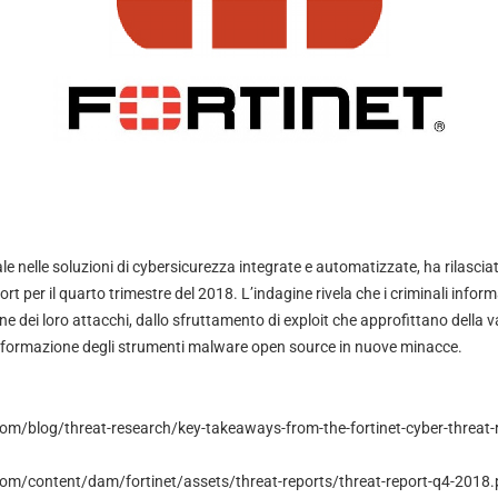
le nelle soluzioni di cybersicurezza integrate e automatizzate, ha rilasciat
 per il quarto trimestre del 2018. L’indagine rivela che i criminali inform
ne dei loro attacchi, dallo sfruttamento di exploit che approfittano della v
trasformazione degli strumenti malware open source in nuove minacce.
om/blog/threat-research/key-takeaways-from-the-fortinet-cyber-threat-r
com/content/dam/fortinet/assets/threat-reports/threat-report-q4-2018.