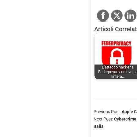
Articoli Correlat
L'attacco hacker a
Federprivacy coinvolg
l'intera…
Previous Post:
Apple Ca
Next Post:
Cybercrime:
Italia