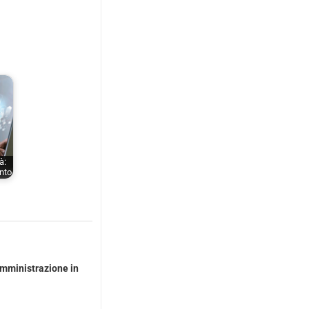
à:
nto
Amministrazione in